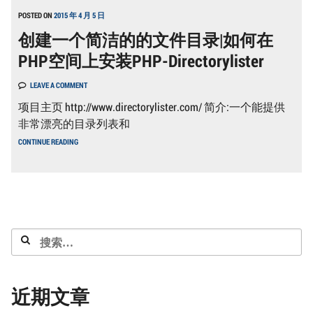
5.6
以
POSTED ON
2015 年 4 月 5 日
上
创建一个简洁的的文件目录|如何在
SMTP
发
PHP空间上安装PHP-Directorylister
不
出
邮
LEAVE A COMMENT
件
和
项目主页 http://www.directorylister.com/ 简介:一个能提供
无
非常漂亮的目录列表和
法
访
创
CONTINUE READING
问
建
SSL
一
URL
个
问
简
题
洁
的
的
文
搜
件
目
索：
录|
如
何
近期文章
在
PHP