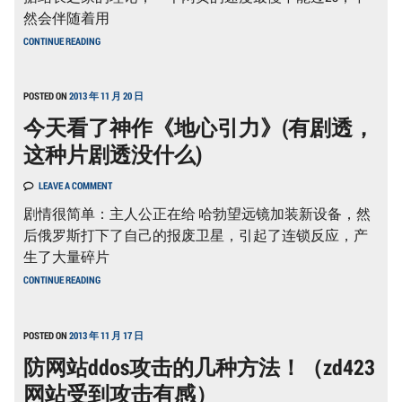
务-
然会伴随着用
奇
加
云
CONTINUE READING
速
测，
你
360
的
云
WORDPRESS（大
POSTED ON
2013 年 11 月 20 日
监
幅
控。
今天看了神作《地心引力》(有剧透，
提
升
这种片剧透没什么)
国
内
访
LEAVE A COMMENT
问
速
剧情很简单：主人公正在给 哈勃望远镜加装新设备，然
度）
后俄罗斯打下了自己的报废卫星，引起了连锁反应，产
生了大量碎片
今
CONTINUE READING
天
看
了
神
POSTED ON
2013 年 11 月 17 日
作
防网站ddos攻击的几种方法！（zd423
《地
心
网站受到攻击有感）
引