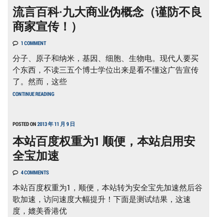
流言百科·九大商业伪概念（谨防不良
程
度
商家宣传！）
无
底
线！
1 COMMENT
分子、原子和纳米，基因、细胞、生物电。现代人要买
个东西，不读三五个博士学位出来是看不懂这广告宣传
了。然而，这些
流
CONTINUE READING
言
百
科
·
POSTED ON
2013 年 11 月 9 日
九
本站百度权重为1 顺便，本站启用安
大
商
全宝加速
业
伪
概
4 COMMENTS
念
（谨
本站百度权重为1，顺便，本站转为安全宝先加速然后谷
防
歌加速，访问速度大幅提升！下面是测试结果，这速
不
良
度，媲美香港优
商