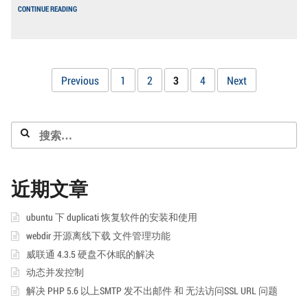
本
家
CONTINUE READING
站
宣
百
传！）
度
权
重
为
文
Page
Page
Page
Page
Previous
1
2
3
4
Next
1
顺
章
便，
本
站
搜
分
启
索：
用
页
安
全
宝
近期文章
加
速
ubuntu 下 duplicati 恢复软件的安装和使用
webdir 开源离线下载 文件管理功能
威联通 4.3.5 硬盘不休眠的解决
动态并发控制
解决 PHP 5.6 以上SMTP 发不出邮件 和 无法访问SSL URL 问题