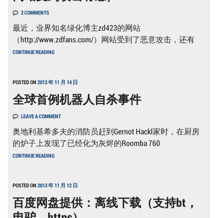
力》
(有
2 COMMENTS
剧
透，
最近，业界知名绿化博主zd423的网站
这
（http://www.zdfans.com/）网站受到了恶意攻击，还有
种
片
防
CONTINUE READING
剧
网
透
站
没
DDOS
什
攻
POSTED ON
2013 年 11 月 14 日
么)
击
全球首例机器人自杀事件
的
几
种
LEAVE A COMMENT
方
法！
奥地利基希多夫的消防员赶到Gernot Hackl家时，在厨房
（ZD423
的炉子上发现了已经化为灰烬的Roomba 760
网
站
全
CONTINUE READING
受
球
到
首
攻
例
击
机
POSTED ON
2013 年 11 月 12 日
有
器
感）
百度网盘提供：离线下载（支持bt，
人
自
电驴，https）
杀