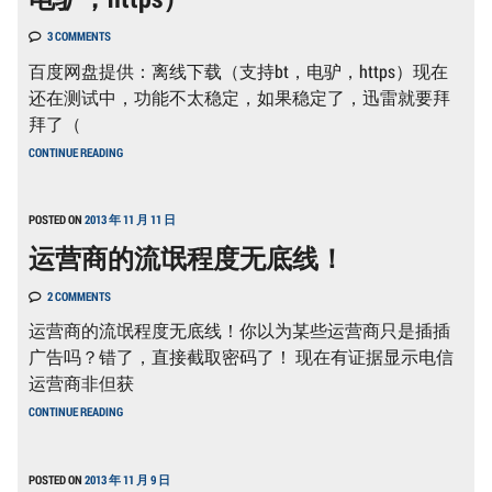
事
件
3 COMMENTS
百度网盘提供：离线下载（支持bt，电驴，https）现在
还在测试中，功能不太稳定，如果稳定了，迅雷就要拜
拜了（
百
CONTINUE READING
度
网
盘
提
POSTED ON
2013 年 11 月 11 日
供：
运营商的流氓程度无底线！
离
线
下
2 COMMENTS
载
（支
运营商的流氓程度无底线！你以为某些运营商只是插插
持
广告吗？错了，直接截取密码了！ 现在有证据显示电信
BT，
电
运营商非但获
驴，
运
HTTPS）
CONTINUE READING
营
商
的
流
POSTED ON
2013 年 11 月 9 日
氓