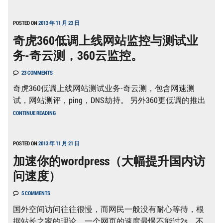
0.99
美
元
POSTED ON
2013 年 11 月 23 日
优
奇虎360低调上线网站监控与测试业
惠
码
务-奇云测，360云监控。
注
册
域
23 COMMENTS
名
教
奇虎360低调上线网站测试业务-奇云测，包含网速测
程
试，网站测评，ping，DNS劫持。 另外360更低调的推出
奇
CONTINUE READING
虎
360
低
调
POSTED ON
2013 年 11 月 21 日
上
加速你的wordpress（大幅提升国内访
线
网
问速度）
站
监
控
5 COMMENTS
与
测
国外空间访问往往很慢，而网民一般没有耐心等待，根
试
据站长之家的理论，一个网页的速度最慢不能过2s，不
业