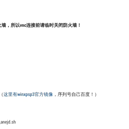
火墙，所以vnc连接前请临时关闭防火墙！
（
这里有winxpsp3官方镜像
，序列号自己百度！）
_anejd.sh