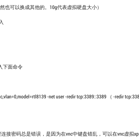
.img 10G（当然也可以换成其他的。10g代表虚拟硬盘大小）
入
入下面命令
c,vlan=0,model=rtl8139 -net user -redir tcp:3389::3389 （ -redir tcp:33
远程连接密码总是错误，是因为在vnc中键盘错乱，可以在vnc虚拟x