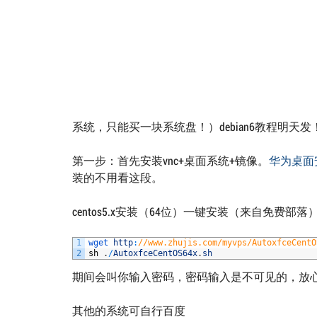
系统，只能买一块系统盘！）debian6教程明天发
第一步：首先安装vnc+桌面系统+镜像。
华为桌面
装的不用看这段。
centos5.x安装（64位）一键安装（来自免费部落
1
wget 
http
:
//www.zhujis.com/myvps/AutoxfceCentO
2
sh
.
/
AutoxfceCentOS64x
.
sh
期间会叫你输入密码，密码输入是不可见的，放
其他的系统可自行百度