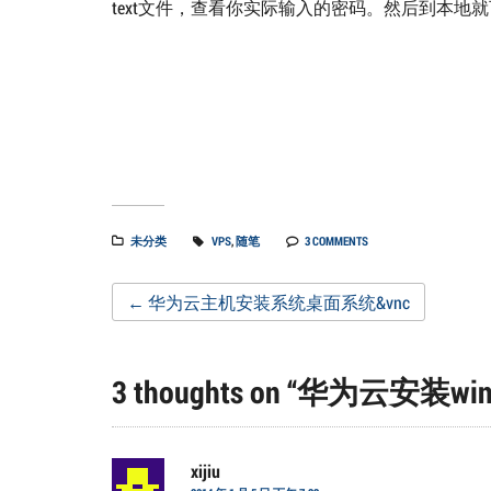
text文件，查看你实际输入的密码。然后到本地
未分类
VPS
,
随笔
3 COMMENTS
Post
←
华为云主机安装系统桌面系统&vnc
navigation
3 thoughts on “
华为云安装win
xijiu
说