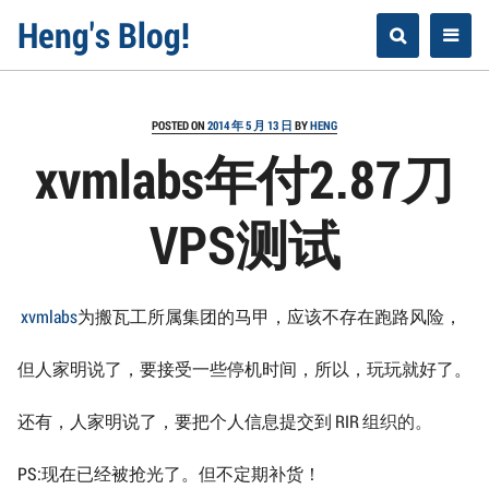
Skip
Heng's Blog!
to
content
POSTED ON
2014 年 5 月 13 日
BY
HENG
xvmlabs年付2.87刀
VPS测试
xvmlabs
为搬瓦工所属集团的马甲，应该不存在跑路风险，
但人家明说了，要接受一些停机时间，所以，玩玩就好了。
还有，人家明说了，要把个人信息提交到
RIR 组织的。
PS:现在已经被抢光了。但不定期补货！