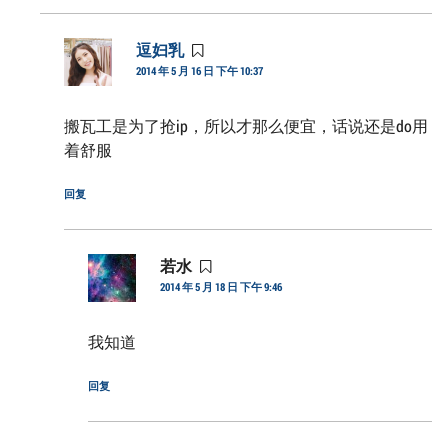
逗妇乳
说
2014 年 5 月 16 日 下午 10:37
道：
搬瓦工是为了抢ip，所以才那么便宜，话说还是do用
着舒服
回复
若水
说
2014 年 5 月 18 日 下午 9:46
道：
我知道
回复