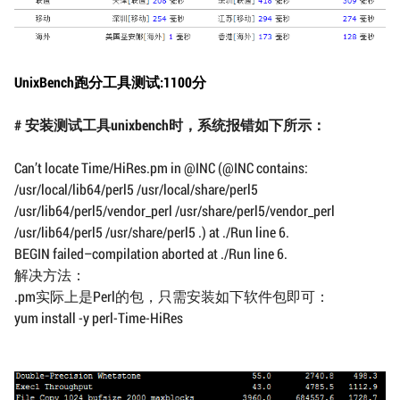
UnixBench跑分工具测试:1100分
# 安装测试工具unixbench时，系统报错如下所示：
Can’t locate Time/HiRes.pm in @INC (@INC contains:
/usr/local/lib64/perl5 /usr/local/share/perl5
/usr/lib64/perl5/vendor_perl /usr/share/perl5/vendor_perl
/usr/lib64/perl5 /usr/share/perl5 .) at ./Run line 6.
BEGIN failed–compilation aborted at ./Run line 6.
解决方法：
.pm实际上是Perl的包，只需安装如下软件包即可：
yum install -y perl-Time-HiRes