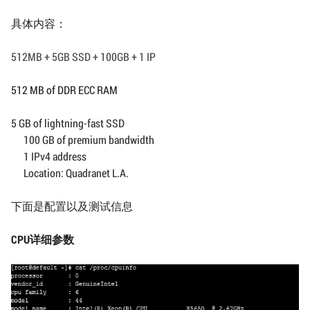
具体内容：
512MB + 5GB SSD + 100GB + 1 IP
512 MB of DDR ECC RAM
5 GB of lightning-fast SSD
100 GB of premium bandwidth
1 IPv4 address
Location: Quadranet L.A.
下面是配置以及测试信息
CPU详细参数