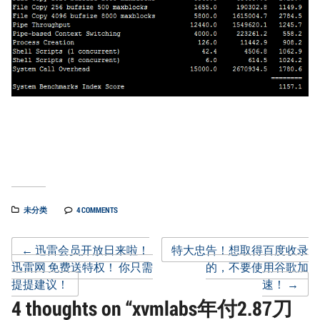
未分类
4 COMMENTS
Post
←
迅雷会员开放日来啦！
特大忠告！想取得百度收录
迅雷网 免费送特权！ 你只需
的，不要使用谷歌加
提提建议！
速！
→
navigation
4 thoughts on “
xvmlabs年付2.87刀