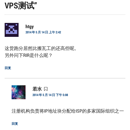
VPS测试
”
htgy
说
2014 年 5 月 14 日 上午 2:42
道：
这货跑分居然比搬瓦工的还高些呢。
另外问下RIR是什么呢？
回复
若水
说
2014 年 5 月 14 日 下午 5:08
道：
注册机构负责将IP地址块分配给ISP的多家国际组织之一
回复