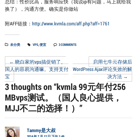
总结：性价比高，服务响应快（我说ip有问题，马上就给我
换了），沟通方便。确实是你做站
附AFF链接：
http://www.kvmla.com/aff.php?aff=1761
未分类
VPS
,
便宜
3 COMMENTS
Post
←
晓白家的vps搞促销了。
启用七牛云存储后
国人的容易沟通嘛。支持支付
WordPress Ajax评论失效的解
宝
决方法
→
navigation
3 thoughts on “
kvmla 99元年付256
MBvps测试。（国人良心提供，
MJJ不二的选择！）
”
Tammy是大叔
说
2014 年 7 月 12 日 下午 1:49