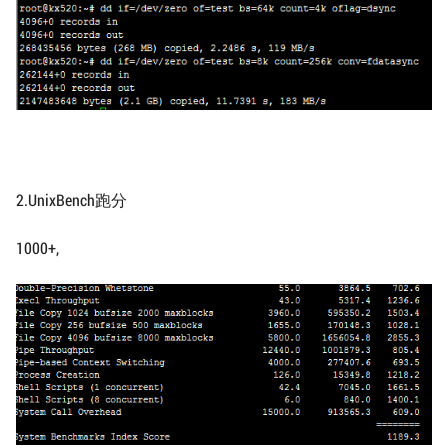
2.UnixBench跑分
1000+,