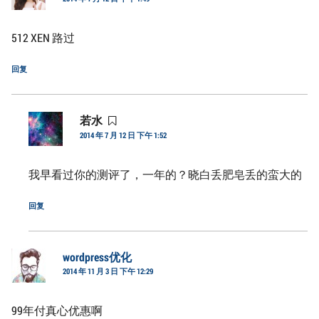
道：
512 XEN 路过
回复
若水
说
2014 年 7 月 12 日 下午 1:52
道：
我早看过你的测评了，一年的？晓白丢肥皂丢的蛮大的
回复
wordpress优化
说
2014 年 11 月 3 日 下午 12:29
道：
99年付真心优惠啊